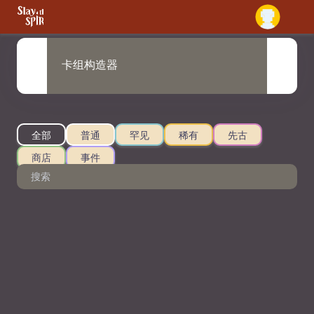
卡组构造器
卡组分享库
全部
普通
罕见
稀有
先古
商店
事件
卡牌总览
遗物收集
药水研究所